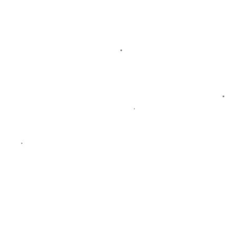
关于赏金女王