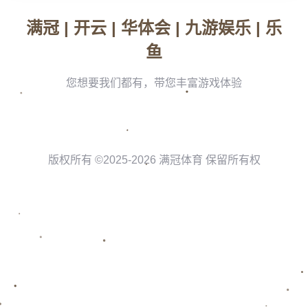
为什么《无主之地2》备受推崇？
首先，《无主之地2》的成功不仅仅是因为它延续了初代
引人入胜的玩法，更因为它在细节上的把控做到了极致。
风格鲜明且内容饱满：
二代引以为傲的是其深度突出的故
事情节以及生动的人物刻画，比如大反派帅哥杰克
（Handsome Jack），他成为整个游戏史上最难忘的大
反派之一。
多样化装备系统与技能树设计：
第二部拥有更丰富、更有
趣味性的武器属性，同时每个职业都有高度定制化潜力，
让玩家体验更加灵活。