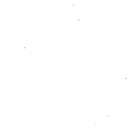
2026-08-06
《多重人生》迎来重要版本
更新：全面优化与问题修复