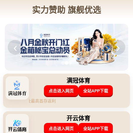
新闻中心
首页
新闻中心