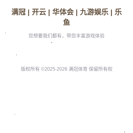
子公司的
Xbox部门此次进行的大幅度缩减，无疑引发了
玩家与业内人士的不安
。有数据显示，本次削减可能涉及
多个业务组。然而耐人寻味的是，即使在如此艰难的大环
境下，“6月发布会项目均已确认保留”的消息却给市场注
入了一丝乐观情绪。
这些被传“得到保全”的未来计划，对于缓解外界对
品牌定
位与持续发展能力的担忧至关重要
。特别是在竞争日益白
热化且新品层出不穷的主机生态圈，让每一次亮相成功甚
至关系到整个赛道地位。