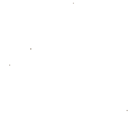
关于赏金女王
赏金女王