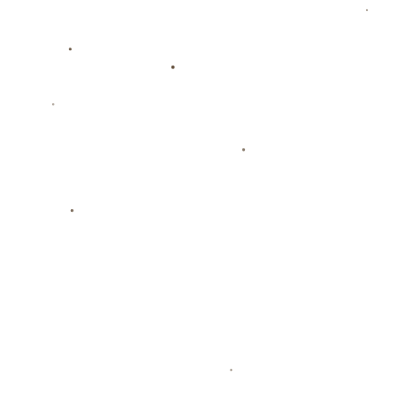
2026-08-08
曝《CS2》或加入载具系统！
后台代码泄露相关内容