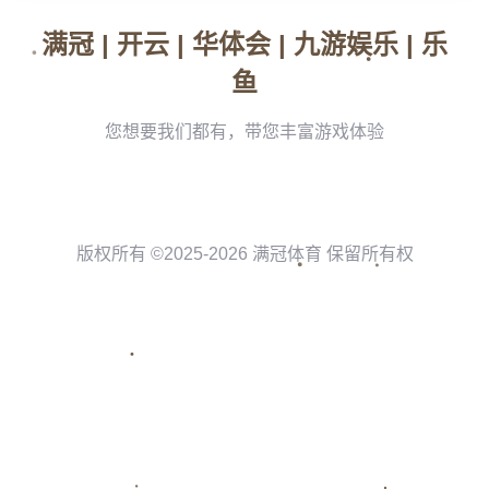
家以创新和故事驱动型游戏著称的公司，其在过去几年中
凭借
刺客信条
系列的持续成功，稳固了市场地位。此次
会议，投资者和粉丝都期待公司能透露更多关于未来战略
的信息，而其中最令人关注的，莫过于这个标志性系列的
新动向。
值得一提的是，育碧近年来在扩展
刺客信条
的世界观上
不遗余力。从《奥德赛》到《英灵殿》，每一部作品都在
玩法和叙事上带来了新的突破。因此，这次财报会议被认
为是了解育碧下一步计划的关键节点。
刺客信条系列或迎重大更新
据业内消息人士透露，育碧可能在此次会议中提及一款代